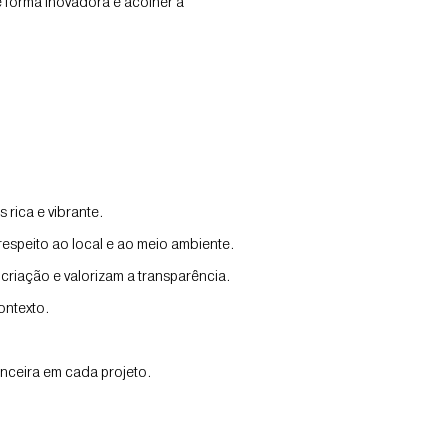
e forma inovadora e acolher a
rica e vibrante.
espeito ao local e ao meio ambiente.
iação e valorizam a transparência.
ontexto.
nceira em cada projeto.