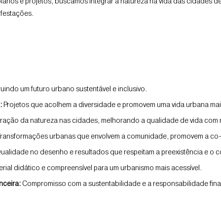
lanos e projetos, buscamos integrar a natureza na vida das cidades d
ifestações.
uindo um futuro urbano sustentável e inclusivo.
o:
Projetos que acolhem a diversidade e promovem uma vida urbana mais 
ração da natureza nas cidades, m
elhorando a qualidade de vida com r
ransformações urbanas que envolvem a comunidade, promovem a co-cr
ualidade no desenho e resultados que respeitam a preexistência e o c
rial didático e compreensível para um urbanismo mais acessível.
nceira:
Compromisso com a sustentabilidade e a responsabilidade fina