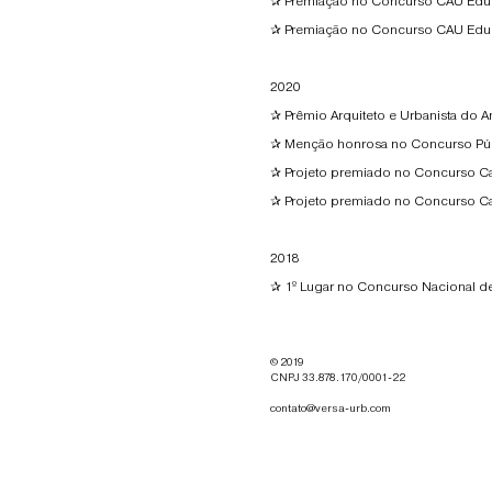
✰ Premiação no Concurso CAU Educa
✰ Premiação no Concurso CAU Educa 
2020 ​
✰ Prêmio Arquiteto e Urbanista do A
✰ Menção honrosa no Concurso Públi
✰ Projeto premiado no Concurso Ca
✰ Projeto premiado no Concurso Ca
2018 ​
✰ 1º Lugar no Concurso Nacional de
© 2019
CNPJ 33.878.170/0001-22
contato@versa-urb.com