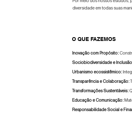
Por meio dos nossos estudos, p
diversidade em todas suas man
O QUE FAZEMOS
Inovação com Propósito:
Constr
Sociobiodiversidade e Inclusã
Urbanismo ecossistêmico:
Integ
Transparência e Colaboração:
T
Transformações Sustentáveis:
Q
Educação e Comunicação:
Mate
Responsabilidade Social e Fina