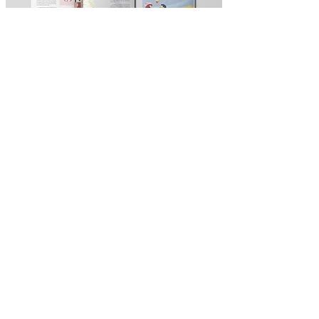
equipe:
Arq. Camila Bellaver Alberti
Arq. Mariana Mocellin Mincarone
cliente:
IAB RS e TransLab.urb
© 2019
CNPJ 33.878.170/0001-22
contato@versa-urb.com