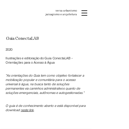
versa urbanismo
p
aisagismo e arquitetura
Guia ConectaLAB
2020
Ilustrações e editoração do Guia ConectaLAB -
Orientações para o Acesso à Água
"As orientações do Guia tem como objetivo fortalecer a
mobilização popular e comunitária para o acesso
universal à água, na busca tanto de soluções
permanentes via caminhos administrativos quanto de
soluções emergenciais, autônomas e autogestionadas."
O guia é de conhecimento aberto e está disponível para
download
neste link
.